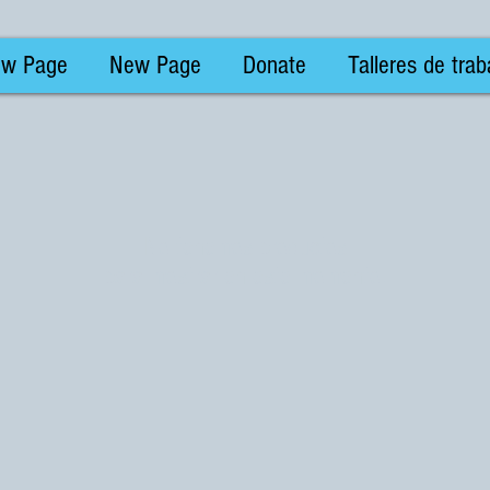
w Page
New Page
Donate
Talleres de trab
No tenemos productos
para mostrar en este momento.