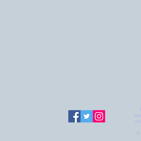
fon
Ar
© 