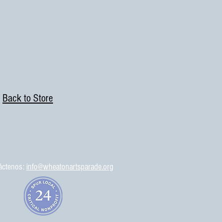
Back to Store
áctenos:
info@wheatonartsparade.org