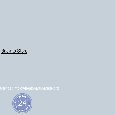
Back to Store
áctenos:
info@wheatonartsparade.org