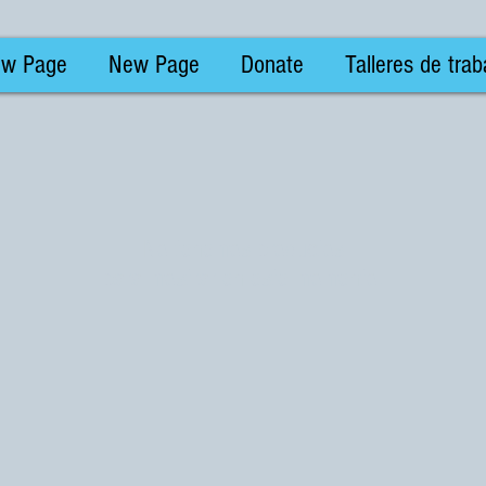
w Page
New Page
Donate
Talleres de trab
No tenemos productos
para mostrar en este momento.