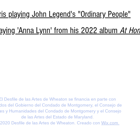
ris playing John Legend's "Ordinary People"
laying 'Anna Lynn' from his 2022 album
At Ho
Cont
El Desfile de las Artes de Wheaton se financia en parte con
dos del
Gobierno del Condado de Montgomery, el
Consejo de
tes y Humanidades del Condado de Montgomery y el Consejo
de las Artes del Estado de Maryland.
2020 Desfile de las Artes de Wheaton. Creado con
Wix.com.