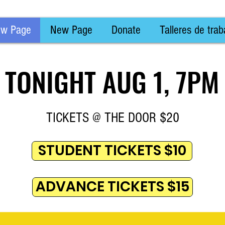
w Page
New Page
Donate
Talleres de trab
TONIGHT AUG 1, 7PM
TONIGHT AUG 1, 7PM
TICKETS @ THE DOOR $20
STUDENT TICKETS $10
ADVANCE TICKETS $15