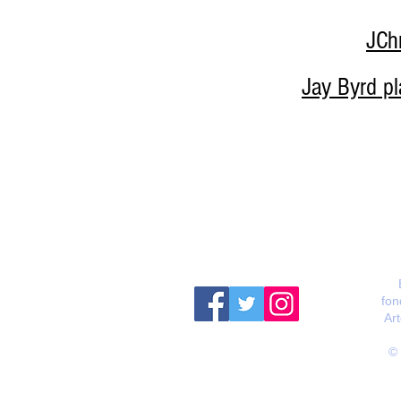
JCh
Jay Byrd p
fon
Ar
© 