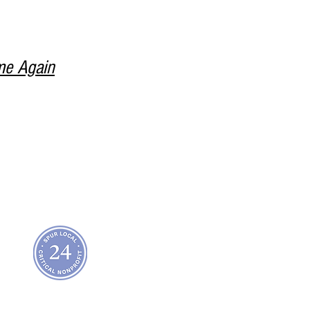
me Again
áctenos:
info@wheatonartsparade.org