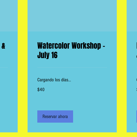
 &
Watercolor Workshop -
July 16
Cargando los días...
40
$40
dólares
estadounidenses
Reservar ahora