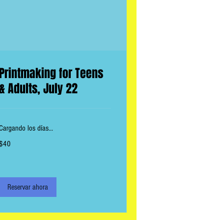
Printmaking for Teens
& Adults, July 22
Cargando los días...
40
$40
dólares
estadounidenses
Reservar ahora