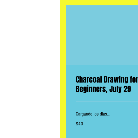
Charcoal Drawing fo
Beginners, July 29
Cargando los días...
40
$40
dólares
estadounidenses