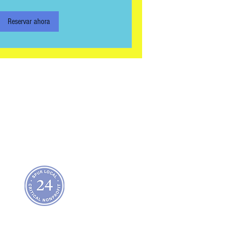
Reservar ahora
áctenos:
info@wheatonartsparade.org