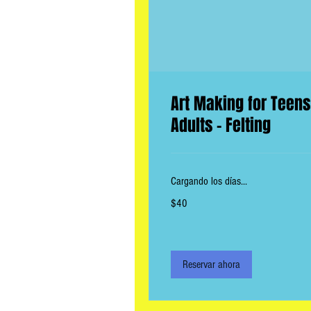
Art Making for Teens
Adults - Felting
Cargando los días...
40
$40
dólares
estadounidenses
Reservar ahora