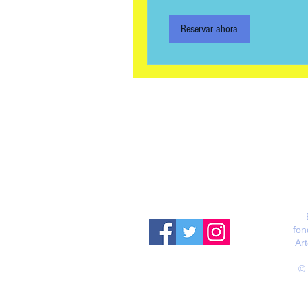
Reservar ahora
fon
Ar
© 