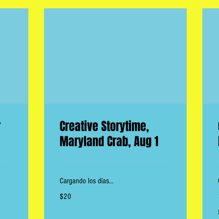
r
Creative Storytime,
Maryland Crab, Aug 1
Cargando los días...
20
$20
dólares
estadounidenses