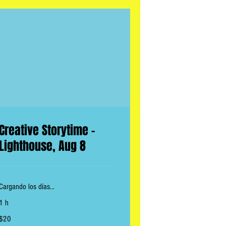
Creative Storytime -
Lighthouse, Aug 8
Cargando los días...
1 h
20
$20
dólares
estadounidenses