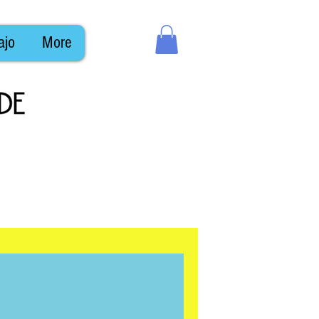
ajo
More