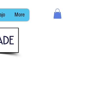
ajo
More
2021
e 2021