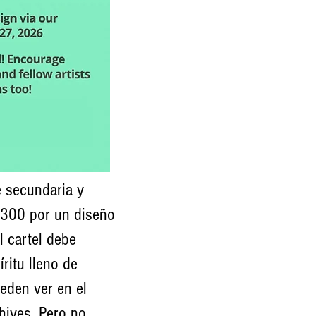
e secundaria y
 300 por un diseño
l cartel debe
ritu lleno de
ueden ver en el
hives.
Pero no