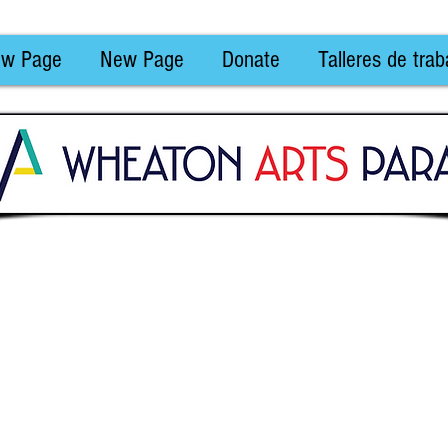
w Page
New Page
Donate
Talleres de trab
CURSO DE CARTELES 
PREMIO $ 300
 límite: 31 de enero d