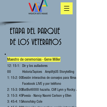
ETAPA DEL PARQUE
DE LOS VETERANOS
Maestro de ceremonias - Gene Miller
12: 15-1:
Dir y los aulladores
00
HistoriaTapices
AmplifyUS
Storytelling
1: 15-2: 00
Sesión interactiva de consejos para filmar en
Facebook LIVE y por teléfono
2: 15-3: 00
BatBot6000 hazaña. Cliff Lynn y Rocky Jones
3: 15-3: 45
Poesía - Nancy Naomi Carlson y Ellen
3: 45-4: 15
Aronofsky Cole